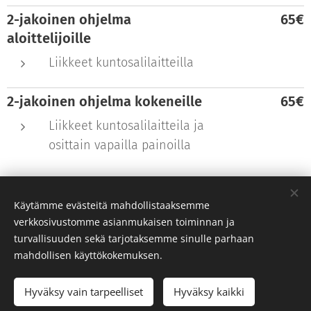
2-jakoinen ohjelma
65€
aloittelijoille
Liikkeet kuntosalilaitteilla
2-jakoinen ohjelma kokeneille
65€
Liikkeet kuntosalilaitteila ja
osittain vapailla painoilla
Kuntosaliohjelmat pääset tilaamaan
Käytämme evästeitä mahdollistaaksemme
yhteydenottolomakkeen kautta
TÄSTÄ
.
verkkosivustomme asianmukaisen toiminnan ja
turvallisuuden sekä tarjotaksemme sinulle parhaan
mahdollisen käyttökokemuksen.
© 2019 Antti Inkinen
Hyväksy vain tarpeelliset
Hyväksy kaikki
Luotu
Webnodella
Evästeet